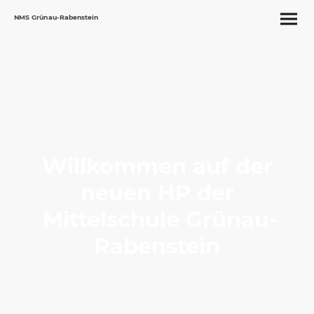
NMS Grünau-Rabenstein
Willkommen auf der
neuen HP der
Mittelschule Grünau-
Rabenstein